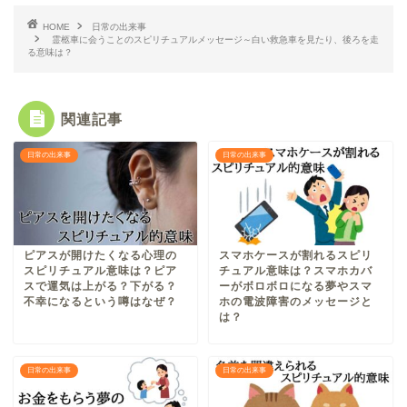
HOME
日常の出来事
霊柩車に会うことのスピリチュアルメッセージ～白い救急車を見たり、後ろを走
る意味は？
関連記事
日常の出来事
日常の出来事
ピアスが開けたくなる心理の
スマホケースが割れるスピリ
スピリチュアル意味は？ピア
チュアル意味は？スマホカバ
スで運気は上がる？下がる？
ーがボロボロになる夢やスマ
不幸になるという噂はなぜ？
ホの電波障害のメッセージと
は？
日常の出来事
日常の出来事