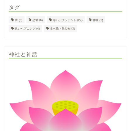
タグ
夢
(6)
恋愛
(6)
悪いアクシデント
(22)
神社
(1)
良いハプニング
(4)
食べ物・飲み物
(3)
神社と神話