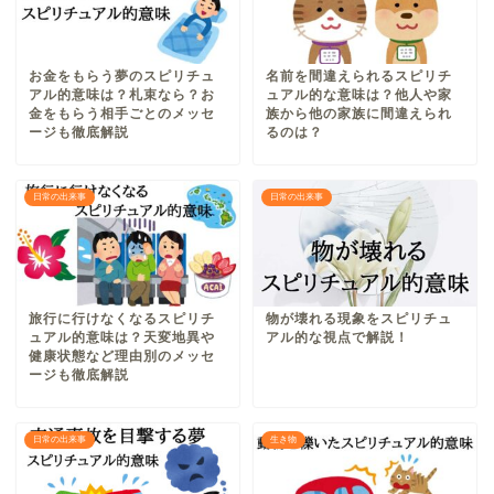
お金をもらう夢のスピリチュ
名前を間違えられるスピリチ
アル的意味は？札束なら？お
ュアル的な意味は？他人や家
金をもらう相手ごとのメッセ
族から他の家族に間違えられ
ージも徹底解説
るのは？
日常の出来事
日常の出来事
旅行に行けなくなるスピリチ
物が壊れる現象をスピリチュ
ュアル的意味は？天変地異や
アル的な視点で解説！
健康状態など理由別のメッセ
ージも徹底解説
日常の出来事
生き物