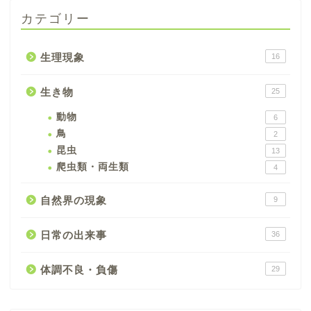
カテゴリー
生理現象
16
生き物
25
動物
6
鳥
2
昆虫
13
爬虫類・両生類
4
自然界の現象
9
日常の出来事
36
体調不良・負傷
29