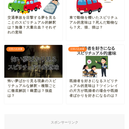
交通事故を目撃する夢を見る
車で動物を轢いたスピリチュ
ことのスピリチュアル的解釈
アル的意味は？死んだ動物な
は？無傷？大量出血？それぞ
ら？犬、猫、狸は？
れの意味
日常の出来事
日常の出来事
怖い夢ばかり見る現象のスピ
既婚者を好きになるスピリチ
リチュアルな解釈～種類ごと
ュアル的意味は？ツインレイ
に徹底解説！幽霊は？強盗
の片方が既婚者の場合や既婚
は？
者ばかりを好きになるのは？
スポンサーリンク