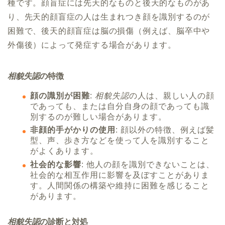
種です。顔盲症には先天的なものと後天的なものがあ
り、先天的顔盲症の人は生まれつき顔を識別するのが
困難で、後天的顔盲症は脳の損傷（例えば、脳卒中や
外傷後）によって発症する場合があります。
相貌失認
の特徴
顔の識別が困難
:
相貌失認
の人は、親しい人の顔
であっても、または自分自身の顔であっても識
別するのが難しい場合があります。
非顔的手がかりの使用
: 顔以外の特徴、例えば髪
型、声、歩き方などを使って人を識別すること
がよくあります。
社会的な影響
: 他人の顔を識別できないことは、
社会的な相互作用に影響を及ぼすことがありま
す。人間関係の構築や維持に困難を感じること
があります。
相貌失認
の診断と対処